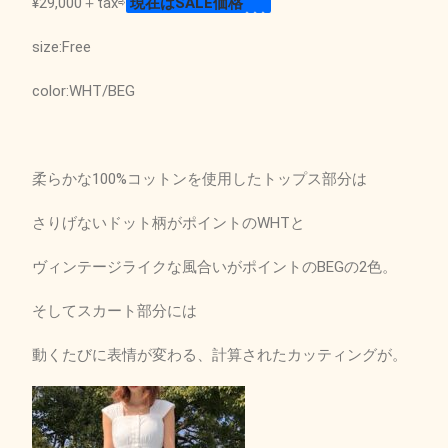
¥29,000＋tax⇨
現在はSALE価格
size:Free
color:WHT/BEG
柔らかな100%コットンを使用したトップス部分は
さりげないドット柄がポイントのWHTと
ヴィンテージライクな風合いがポイントのBEGの2色。
そしてスカート部分には
動くたびに表情が変わる、計算されたカッティングが。